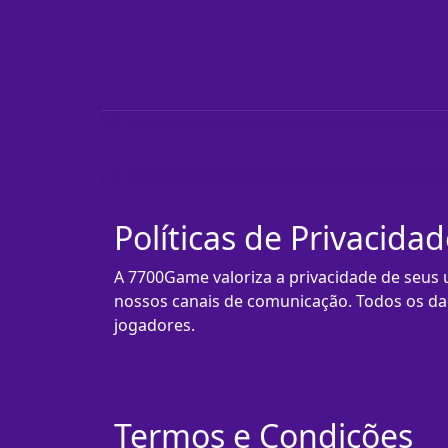
Políticas de Privacida
A 7700Game valoriza a privacidade de seus
nossos canais de comunicação. Todos os dad
jogadores.
Termos e Condições