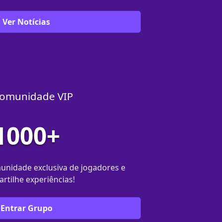
Ver Notícias
Comunidade VIP
1000+
unidade exclusiva de jogadores e
rtilhe experiências!
Entrar Grupo