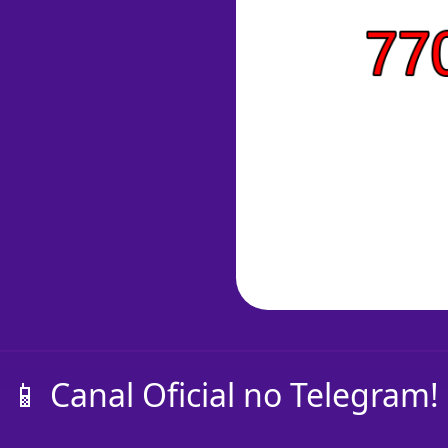
📱 Canal Oficial no Telegram!