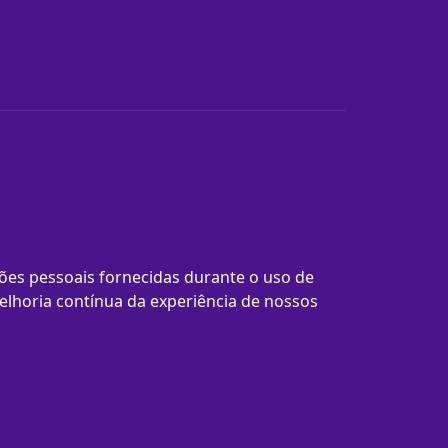
ões pessoais fornecidas durante o uso de
elhoria contínua da experiência de nossos