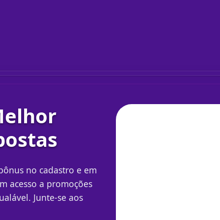
Melhor
postas
bônus no cadastro e em
em acesso a promoções
ualável. Junte-se aos