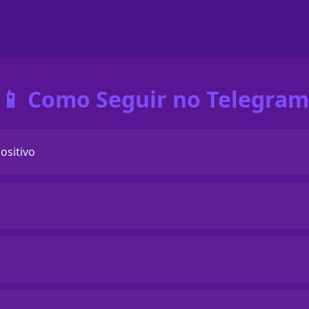
📱 Como Seguir no Telegram
ositivo