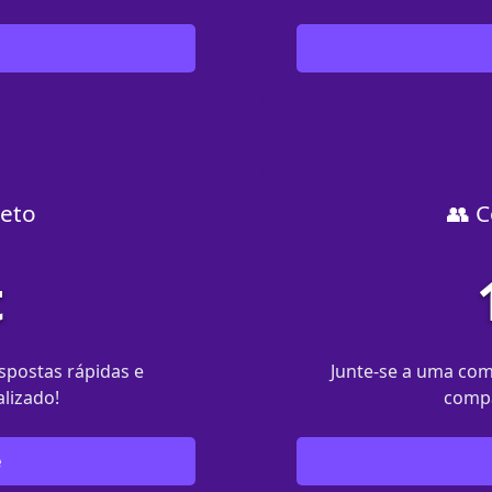
reto
👥 
t
espostas rápidas e
Junte-se a uma com
lizado!
compa
e