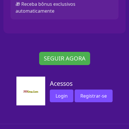
🎁 Receba bônus exclusivos
automaticamente
SEGUIR AGORA
Acessos
Login
Registrar-se