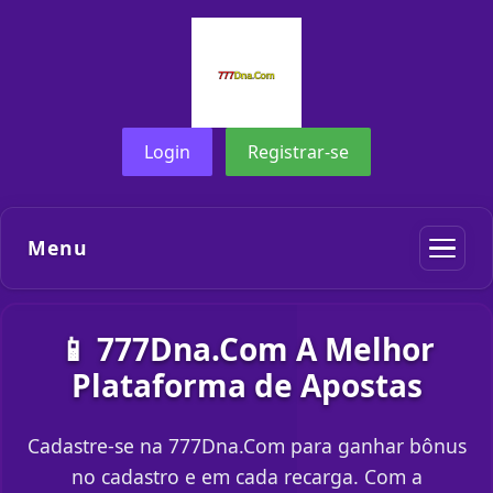
Login
Registrar-se
Menu
📱 777Dna.Com A Melhor
Plataforma de Apostas
Cadastre-se na 777Dna.Com para ganhar bônus
no cadastro e em cada recarga. Com a