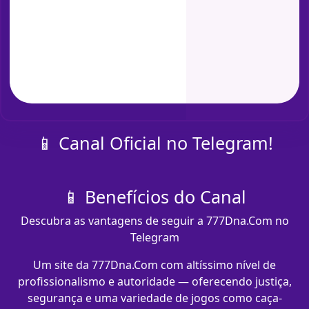
📱 Canal Oficial no Telegram!
📱 Benefícios do Canal
Descubra as vantagens de seguir a 777Dna.Com no
Telegram
Um site da 777Dna.Com com altíssimo nível de
profissionalismo e autoridade — oferecendo justiça,
segurança e uma variedade de jogos como caça-