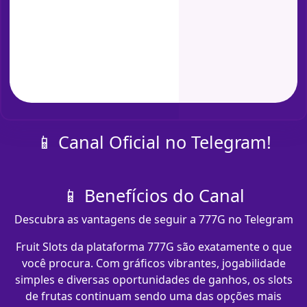
📱 Canal Oficial no Telegram!
📱 Benefícios do Canal
Descubra as vantagens de seguir a 777G no Telegram
Fruit Slots da plataforma 777G são exatamente o que
você procura. Com gráficos vibrantes, jogabilidade
simples e diversas oportunidades de ganhos, os slots
de frutas continuam sendo uma das opções mais