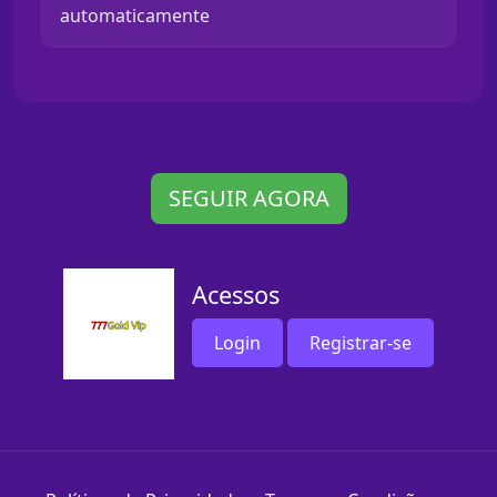
automaticamente
SEGUIR AGORA
Acessos
Login
Registrar-se