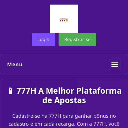
Login
Registrar-se
Menu
📱 777H A Melhor Plataforma
de Apostas
Cadastre-se na 777H para ganhar bônus no
cadastro e em cada recarga. Com a 777H, você