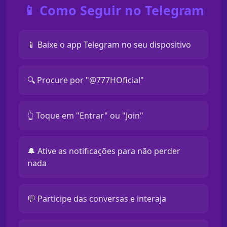
📱 Como Seguir no Telegram
📱 Baixe o app Telegram no seu dispositivo
🔍 Procure por "@777HOficial"
👆 Toque em "Entrar" ou "Join"
🔔 Ative as notificações para não perder
nada
💬 Participe das conversas e interaja