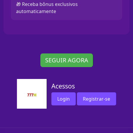
🎁 Receba bônus exclusivos
automaticamente
SEGUIR AGORA
Acessos
Login
Registrar-se