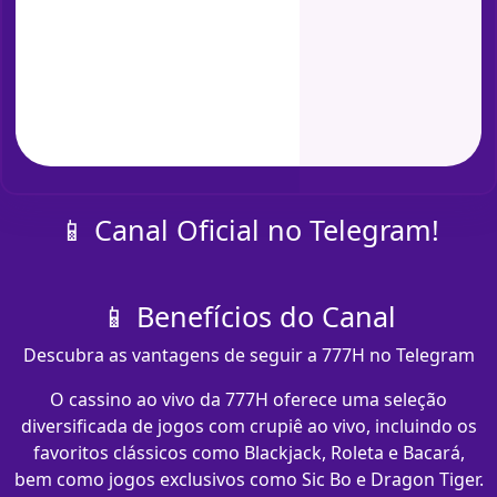
📱 Canal Oficial no Telegram!
📱 Benefícios do Canal
Descubra as vantagens de seguir a 777H no Telegram
O cassino ao vivo da 777H oferece uma seleção
diversificada de jogos com crupiê ao vivo, incluindo os
favoritos clássicos como Blackjack, Roleta e Bacará,
bem como jogos exclusivos como Sic Bo e Dragon Tiger.