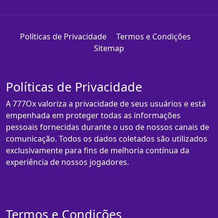
Políticas de Privacidade
Termos e Condições
Sitemap
Políticas de Privacidade
A 777Ox valoriza a privacidade de seus usuários e está
empenhada em proteger todas as informações
pessoais fornecidas durante o uso de nossos canais de
comunicação. Todos os dados coletados são utilizados
exclusivamente para fins de melhoria contínua da
experiência de nossos jogadores.
Termos e Condições