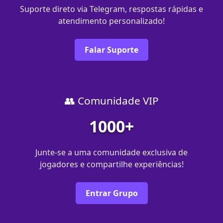
Suporte direto via Telegram, respostas rápidas e
atendimento personalizado!
Falar Suporte
👥 Comunidade VIP
1000+
Junte-se a uma comunidade exclusiva de
jogadores e compartilhe experiências!
Entrar Grupo