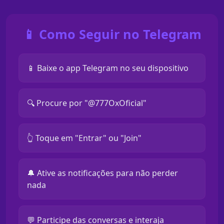
📱 Como Seguir no Telegram
📱 Baixe o app Telegram no seu dispositivo
🔍 Procure por "@777OxOficial"
👆 Toque em "Entrar" ou "Join"
🔔 Ative as notificações para não perder
nada
💬 Participe das conversas e interaja