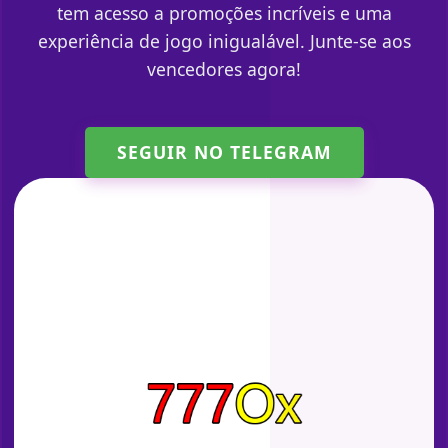
tem acesso a promoções incríveis e uma
experiência de jogo inigualável. Junte-se aos
vencedores agora!
SEGUIR NO TELEGRAM