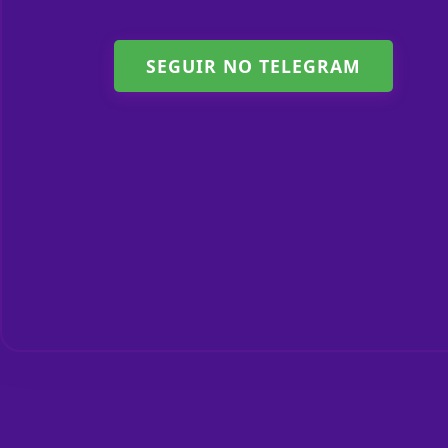
SEGUIR NO TELEGRAM