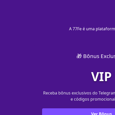
A 77Fe é uma plataforma
🎁 Bônus Exclu
VIP
Receba bônus exclusivos do Telegra
e códigos promocionai
Ver Bônus