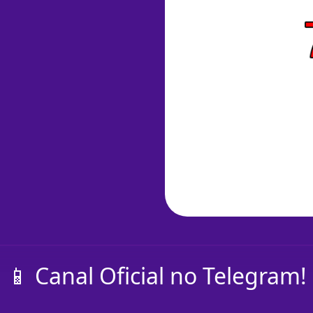
📱 Canal Oficial no Telegram!