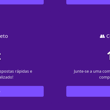
reto
👥 
t
espostas rápidas e
Junte-se a uma com
lizado!
compa
e