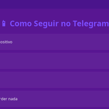
📱 Como Seguir no Telegram
ositivo
erder nada