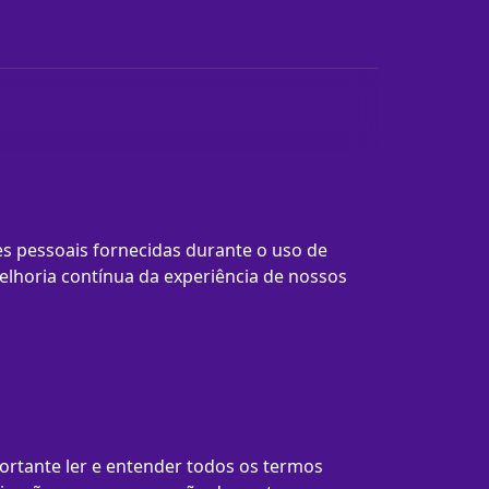
s pessoais fornecidas durante o uso de
elhoria contínua da experiência de nossos
ortante ler e entender todos os termos