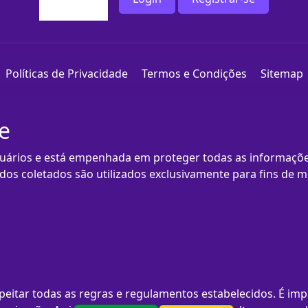
Políticas de Privacidade
Termos e Condições
Sitemap
de
usuários e está empenhada em proteger todas as informaçõe
os coletados são utilizados exclusivamente para fins de m
itar todas as regras e regulamentos estabelecidos. É imp