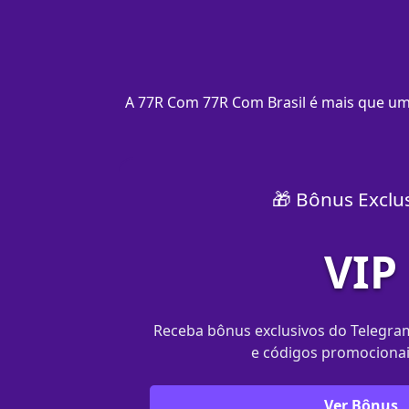
A 77R Com 77R Com Brasil é mais que um
🎁 Bônus Exclu
VIP
Receba bônus exclusivos do Telegra
e códigos promocionai
Ver Bônus