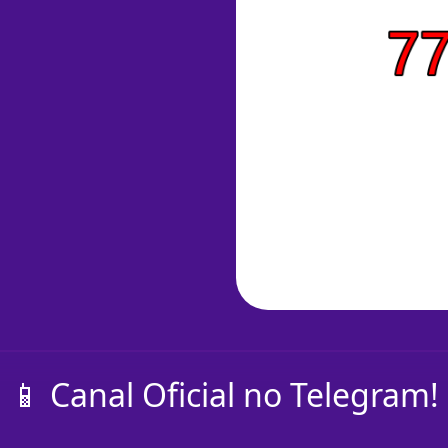
📱 Canal Oficial no Telegram!