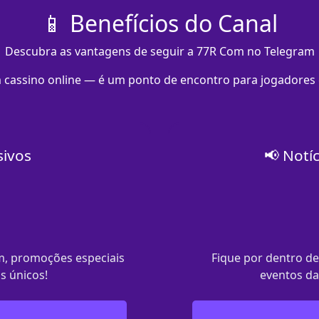
📱 Benefícios do Canal
Descubra as vantagens de seguir a 77R Com no Telegram
 cassino online — é um ponto de encontro para jogadore
sivos
📢 Notí
m, promoções especiais
Fique por dentro d
s únicos!
eventos da