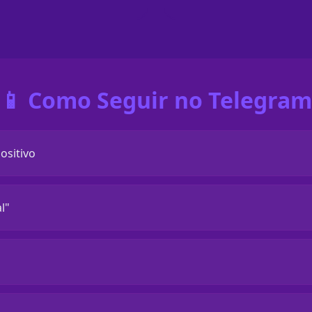
📱 Como Seguir no Telegram
ositivo
l"