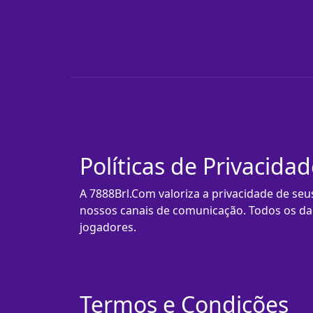
Políticas de Privacida
A 7888Brl.Com valoriza a privacidade de se
nossos canais de comunicação. Todos os dad
jogadores.
Termos e Condições