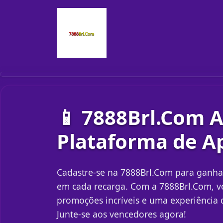
📱 7888Brl.Com 
Plataforma de A
Cadastre-se na 7888Brl.Com para ganha
em cada recarga. Com a 7888Brl.Com, v
promoções incríveis e uma experiência d
Junte-se aos vencedores agora!