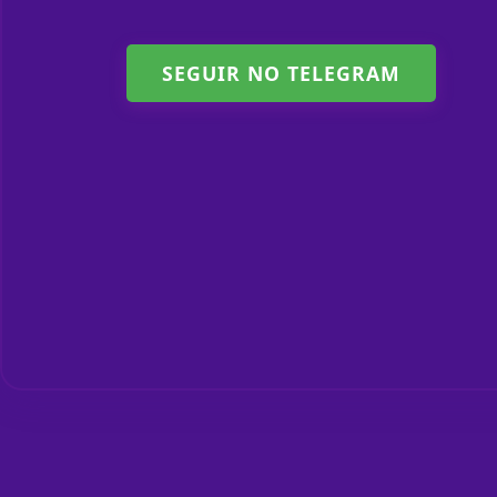
SEGUIR NO TELEGRAM