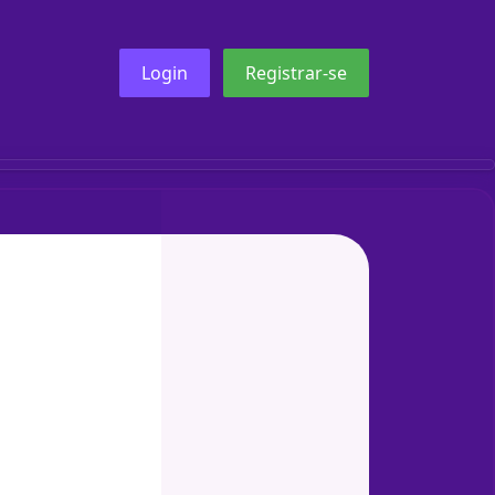
Login
Registrar-se