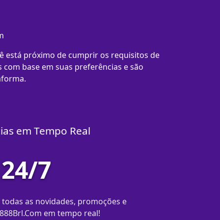
m
está próximo de cumprir os requisitos de
as com base em suas preferências e são
aforma.
cias em Tempo Real
24/7
e todas as novidades, promoções e
7888Brl.Com em tempo real!