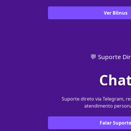
Ver Bônus
💬 Suporte Di
Cha
Suporte direto via Telegram, r
atendimento persona
Falar Suport