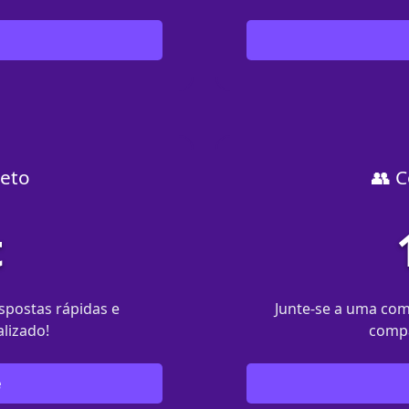
reto
👥 
t
espostas rápidas e
Junte-se a uma com
lizado!
compa
e