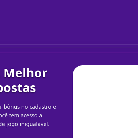
A Melhor
postas
r bônus no cadastro e
ocê tem acesso a
e jogo inigualável.