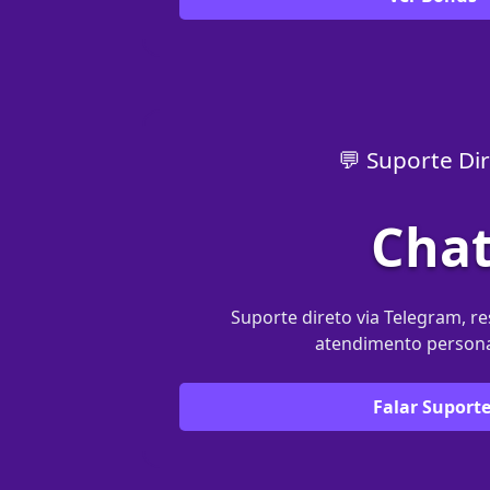
💬 Suporte Di
Cha
Suporte direto via Telegram, r
atendimento persona
Falar Suport