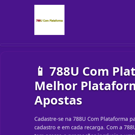
📱 788U Com Pla
Melhor Platafor
Apostas
Cadastre-se na 788U Com Plataforma p
cadastro e em cada recarga. Com a 788