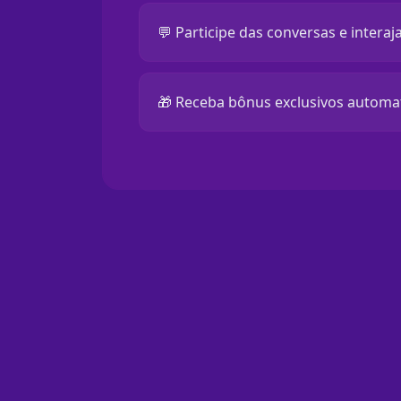
💬 Participe das conversas e interaj
🎁 Receba bônus exclusivos autom