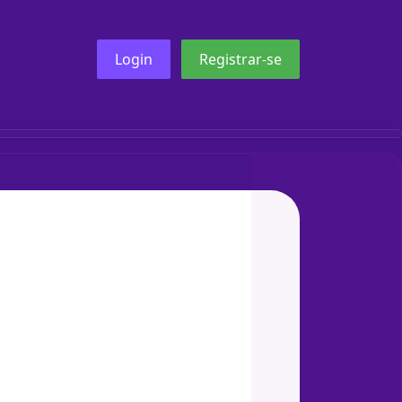
Login
Registrar-se