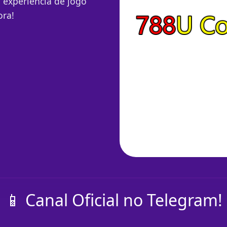
 experiência de jogo
ora!
📱 Canal Oficial no Telegram!