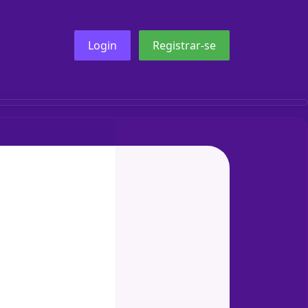
Login
Registrar-se