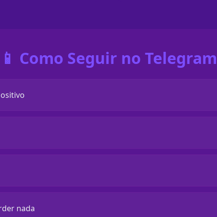
📱 Como Seguir no Telegram
ositivo
erder nada