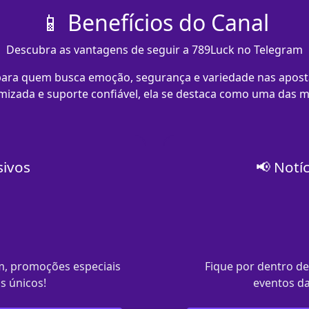
📱 Benefícios do Canal
Descubra as vantagens de seguir a 789Luck no Telegram
para quem busca emoção, segurança e variedade nas apost
imizada e suporte confiável, ela se destaca como uma das 
sivos
📢 Notí
m, promoções especiais
Fique por dentro d
s únicos!
eventos d