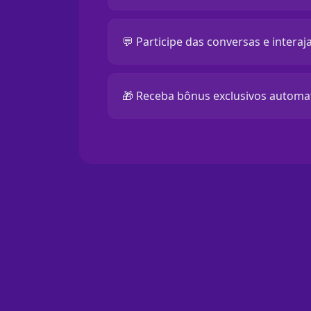
💬 Participe das conversas e interaj
🎁 Receba bônus exclusivos autom