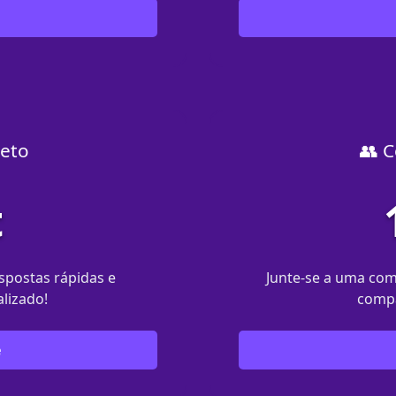
reto
👥 
t
espostas rápidas e
Junte-se a uma com
lizado!
compa
e