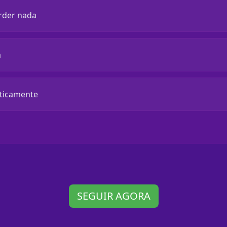
erder nada
a
aticamente
SEGUIR AGORA