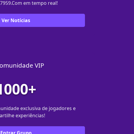
 7959.Com em tempo real!
Ver Notícias
Comunidade VIP
1000+
unidade exclusiva de jogadores e
rtilhe experiências!
Entrar Grupo