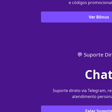
e códigos promocionai
Ver Bônus
💬 Suporte Di
Cha
Suporte direto via Telegram, r
atendimento persona
Falar Suport