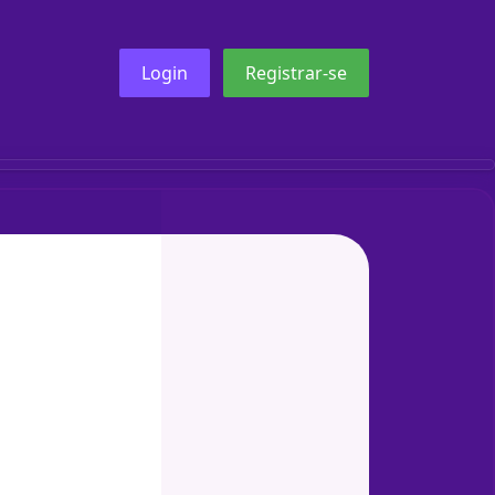
Login
Registrar-se