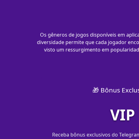
Os gêneros de jogos disponíveis em aplic
diversidade permite que cada jogador encon
visto um ressurgimento em popularidad
🎁 Bônus Exclu
VIP
Receba bônus exclusivos do Telegra