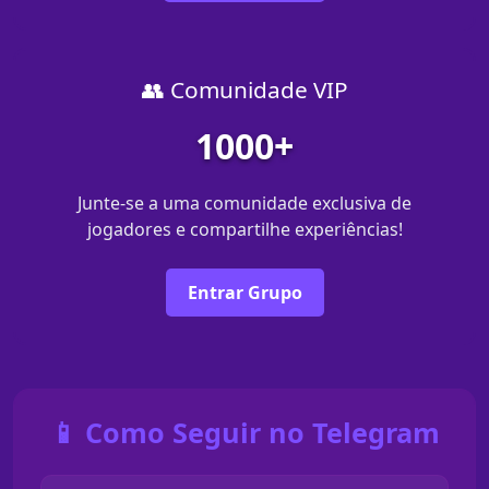
👥 Comunidade VIP
1000+
Junte-se a uma comunidade exclusiva de
jogadores e compartilhe experiências!
Entrar Grupo
📱 Como Seguir no Telegram