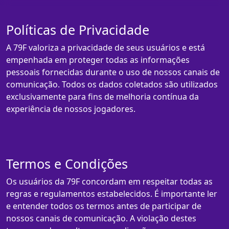
Políticas de Privacidade
A 79F valoriza a privacidade de seus usuários e está
empenhada em proteger todas as informações
pessoais fornecidas durante o uso de nossos canais de
comunicação. Todos os dados coletados são utilizados
exclusivamente para fins de melhoria contínua da
experiência de nossos jogadores.
Termos e Condições
Os usuários da 79F concordam em respeitar todas as
regras e regulamentos estabelecidos. É importante ler
e entender todos os termos antes de participar de
nossos canais de comunicação. A violação destes