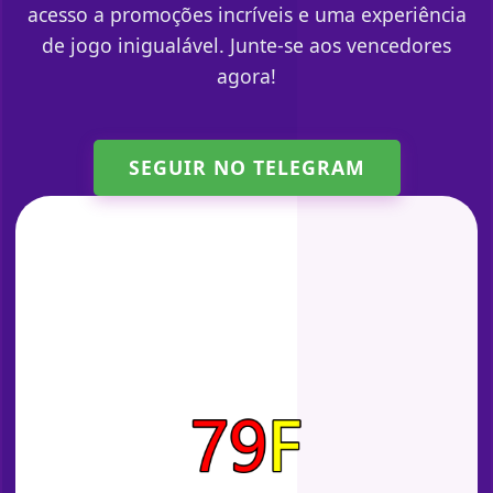
acesso a promoções incríveis e uma experiência
de jogo inigualável. Junte-se aos vencedores
agora!
SEGUIR NO TELEGRAM