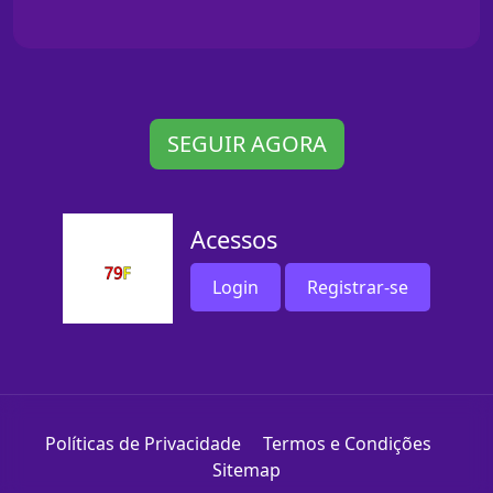
SEGUIR AGORA
Acessos
Login
Registrar-se
Políticas de Privacidade
Termos e Condições
Sitemap