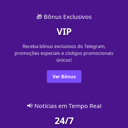
🎁 Bônus Exclusivos
VIP
Receba bônus exclusivos do Telegram,
promoções especiais e códigos promocionais
únicos!
Ver Bônus
📢 Notícias em Tempo Real
24/7