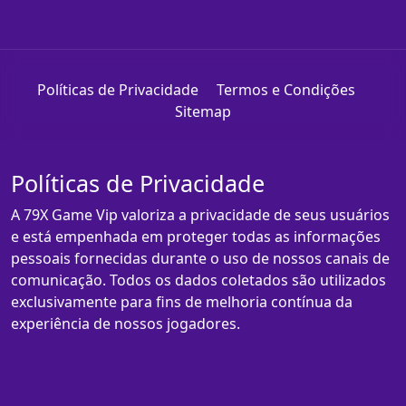
Políticas de Privacidade
Termos e Condições
Sitemap
Políticas de Privacidade
A 79X Game Vip valoriza a privacidade de seus usuários
e está empenhada em proteger todas as informações
pessoais fornecidas durante o uso de nossos canais de
comunicação. Todos os dados coletados são utilizados
exclusivamente para fins de melhoria contínua da
experiência de nossos jogadores.