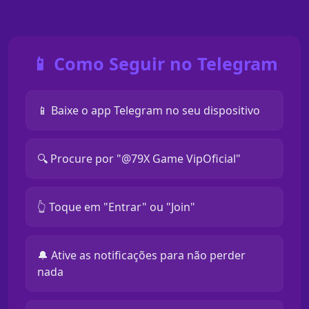
📱 Como Seguir no Telegram
📱 Baixe o app Telegram no seu dispositivo
🔍 Procure por "@79X Game VipOficial"
👆 Toque em "Entrar" ou "Join"
🔔 Ative as notificações para não perder
nada