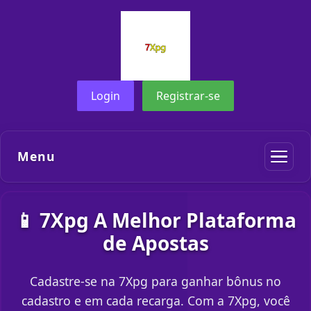
Login
Registrar-se
Menu
📱 7Xpg A Melhor Plataforma
de Apostas
Cadastre-se na 7Xpg para ganhar bônus no
cadastro e em cada recarga. Com a 7Xpg, você