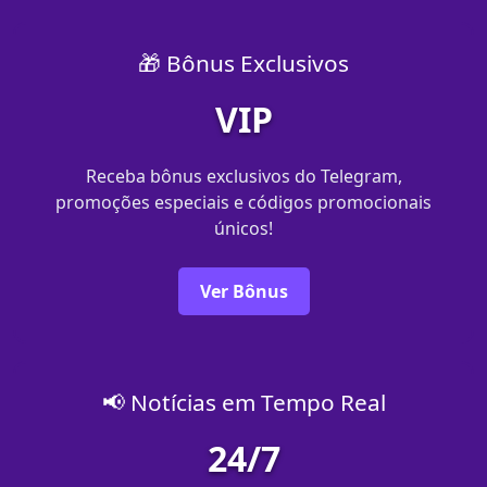
🎁 Bônus Exclusivos
VIP
Receba bônus exclusivos do Telegram,
promoções especiais e códigos promocionais
únicos!
Ver Bônus
📢 Notícias em Tempo Real
24/7