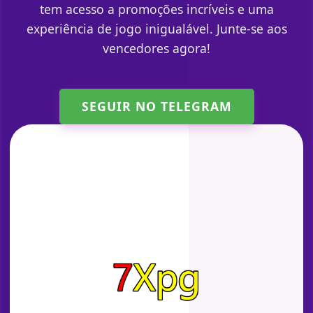
tem acesso a promoções incríveis e uma
experiência de jogo inigualável. Junte-se aos
vencedores agora!
SEGUIR NO TELEGRAM