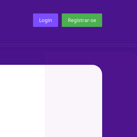
Login
Registrar-se