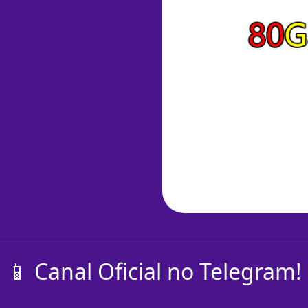
📱 Canal Oficial no Telegram!