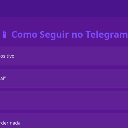
📱 Como Seguir no Telegram
ositivo
al"
erder nada