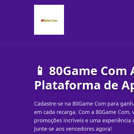
📱 80Game Com 
Plataforma de A
Cadastre-se na 80Game Com para ganha
em cada recarga. Com a 80Game Com, v
promoções incríveis e uma experiência d
Junte-se aos vencedores agora!