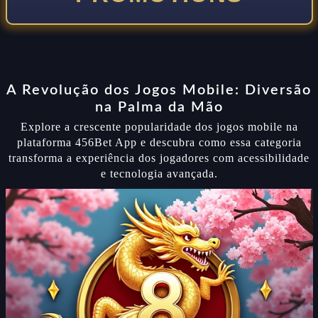
A Revolução dos Jogos Mobile: Diversão
na Palma da Mão
Explore a crescente popularidade dos jogos mobile na
plataforma 456Bet App e descubra como essa categoria
transforma a experiência dos jogadores com acessibilidade
e tecnologia avançada.