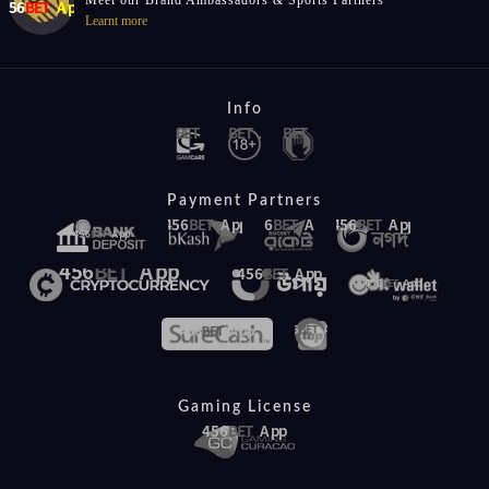
Learnt more
Info
Payment Partners
Gaming License