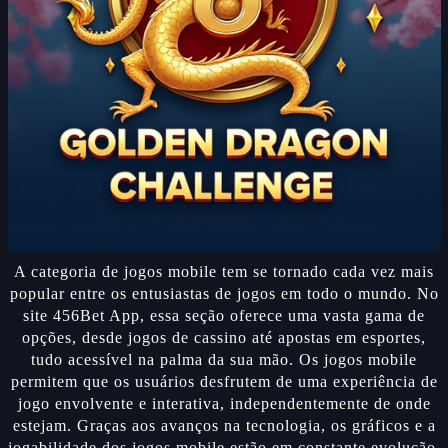
A categoria de jogos mobile tem se tornado cada vez mais
popular entre os entusiastas de jogos em todo o mundo. No
site 456Bet App, essa seção oferece uma vasta gama de
opções, desde jogos de cassino até apostas em esportes,
tudo acessível na palma da sua mão. Os jogos mobile
permitem que os usuários desfrutem de uma experiência de
jogo envolvente e interativa, independentemente de onde
estejam. Graças aos avanços na tecnologia, os gráficos e a
jogabilidade dos jogos mobile estão em constante evolução,