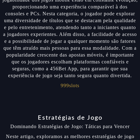
proporcionando uma experiência comparável à dos
consoles e PCs. Nesta categoria, o jogador pode explorar
uma diversidade de títulos que se destacam pela qualidade
e pelo entretenimento, atendendo tanto a iniciantes quanto
a jogadores experientes. Além disso, a facilidade de acesso
e a possibilidade de jogar a qualquer momento são fatores
que têm atraído mais pessoas para essa modalidade. Com a
popularidade crescente das apostas móveis, é importante
que os jogadores escolham plataformas confiáveis e
seguras, como a 456Bet App, para garantir que sua
experiência de jogo seja tanto segura quanto divertida.
999slots
Estratégias de Jogo
Dominando Estratégias de Jogo: Táticas para Vencer
Neste artigo, exploramos as melhores estratégias de jogo