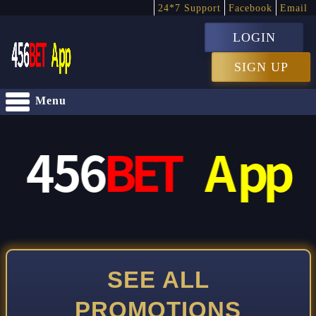
24*7 Support
Facebook
Email
LOGIN
SIGN UP
Menu
SEE ALL
PROMOTIONS