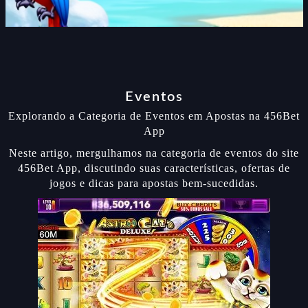
Eventos
Explorando a Categoria de Eventos em Apostas na 456Bet
App
Neste artigo, mergulhamos na categoria de eventos do site
456Bet App, discutindo suas características, ofertas de
jogos e dicas para apostas bem-sucedidas.