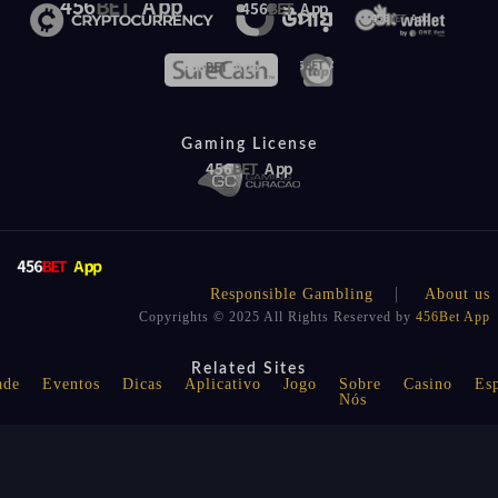
Gaming License
Responsible Gambling
About us
Copyrights © 2025 All Rights Reserved by
456Bet App
Related Sites
ade
Eventos
Dicas
Aplicativo
Jogo
Sobre
Casino
Esp
Nós