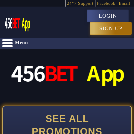
24*7 Support
Facebook
Email
LOGIN
SIGN UP
Menu
SEE ALL
PROMOTIONS