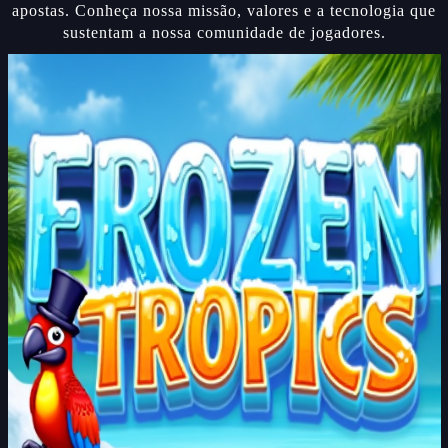
apostas. Conheça nossa missão, valores e a tecnologia que
sustentam a nossa comunidade de jogadores.